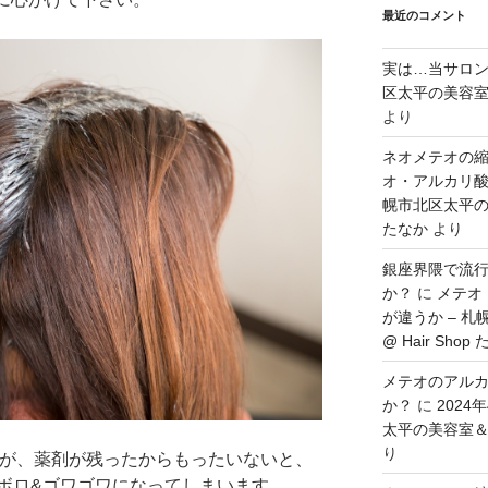
最近のコメント
実は…当サロ
区太平の美容室＆理
より
ネオメテオの
オ・アルカリ酸
幌市北区太平の美容
たなか
より
銀座界隈で流
か？
に
メテオ
が違うか – 札
@ Hair Shop
メテオのアル
か？
に
2024
太平の美容室＆理容
り
すが、薬剤が残ったからもったいないと、
ボロ&ゴワゴワになってしまいます。