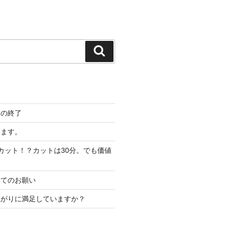
検
索
間の終了
します。
カット！？カットは30分。でも価値
いてのお願い
上がりに満足していますか？