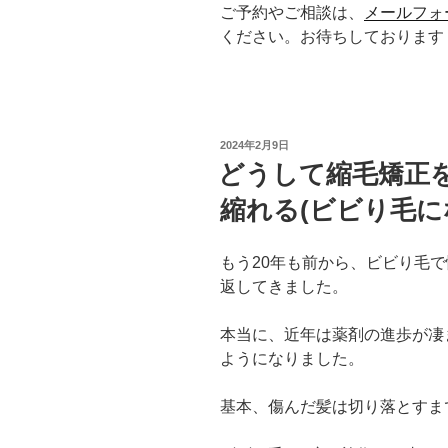
ご予約やご相談は、
メールフォ
ください。お待ちしております
投
2024年2月9日
稿
どうして縮毛矯正
日:
縮れる(ビビり毛に
もう20年も前から、ビビり毛
返してきました。
本当に、近年は薬剤の進歩が凄
ようになりました。
基本、傷んだ髪は切り落とすま