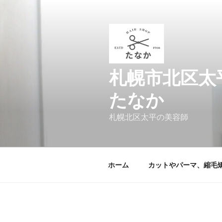
コ
ン
テ
ン
ツ
へ
札幌市北区太平の
ス
キ
たなか
ッ
プ
札幌北区太平の美容師
ホーム
カットやパーマ、縮毛