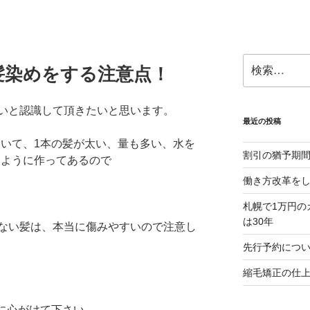
検
髪染めをする注意点！
索:
いと認識して頂きたいと思います。
最近の投稿
ていて、1本の髪が太い、量も多い、水を
割引の猶予期
るように作ってあるので
働き方改革を
札幌で1万円の
は30年
ない髪は、本当に傷みやすいので注意し
先行予約につ
縮毛矯正の仕
うに心がけて下さい。