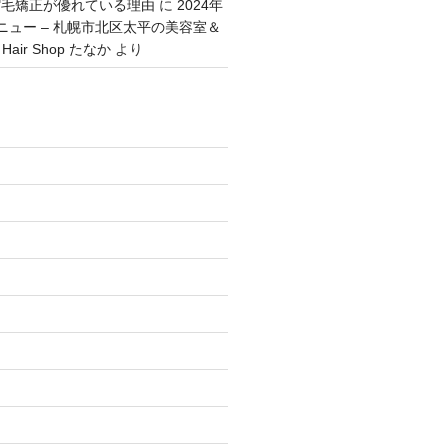
縮毛矯正が優れている理由
に
2024年
ニュー – 札幌市北区太平の美容室＆
Hair Shop たなか
より