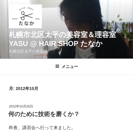
コ
ン
テ
ン
ツ
札幌市北区太平の美容室＆理容室
へ
YASU @ HAIR SHOP たなか
ス
札幌北区太平の美容師
キ
ッ
メニュー
プ
月:
2012年10月
投
2012年10月25日
稿
何のために技術を磨くか？
日:
昨夜、講習会へ行って来ました。