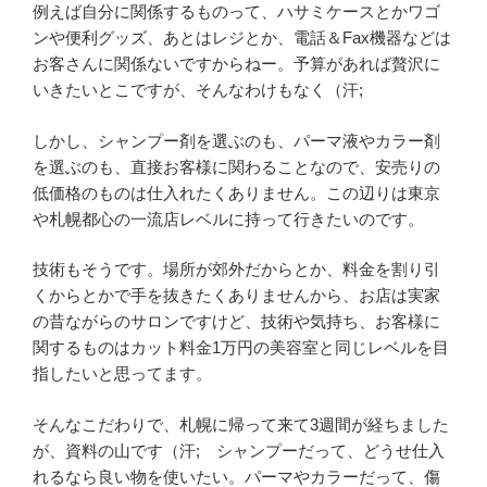
例えば自分に関係するものって、ハサミケースとかワゴ
ンや便利グッズ、あとはレジとか、電話＆Fax機器などは
お客さんに関係ないですからねー。予算があれば贅沢に
いきたいとこですが、そんなわけもなく（汗;
しかし、シャンプー剤を選ぶのも、パーマ液やカラー剤
を選ぶのも、直接お客様に関わることなので、安売りの
低価格のものは仕入れたくありません。この辺りは東京
や札幌都心の一流店レベルに持って行きたいのです。
技術もそうです。場所が郊外だからとか、料金を割り引
くからとかで手を抜きたくありませんから、お店は実家
の昔ながらのサロンですけど、技術や気持ち、お客様に
関するものはカット料金1万円の美容室と同じレベルを目
指したいと思ってます。
そんなこだわりで、札幌に帰って来て3週間が経ちました
が、資料の山です（汗; シャンプーだって、どうせ仕入
れるなら良い物を使いたい。パーマやカラーだって、傷