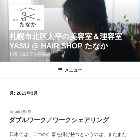
コ
ン
テ
ン
ツ
札幌市北区太平の美容室＆理容室
へ
YASU @ HAIR SHOP たなか
ス
札幌北区太平の美容師
キ
ッ
メニュー
プ
月:
2013年3月
投
2013年3月1日
稿
ダブルワーク／ワークシェアリング
日:
日本では、二つの仕事を掛け持つというのは、まだまだ