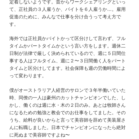
定着しないようです。昔からワークシェアリングといっ
て、正社員の３人雇うか、バイトを６人雇うか…。雇用
促進のために、みんなで仕事を分け合うって考え方で
す。
海外では正社員かバイトかって区分けして言わず、フル
タイムかパートタイムかという言い方をします。週休二
日制が法律で厳しく決められているので、週に５日間仕
事する人はフルタイム、週に２〜３日間働く人をパート
タイムと区分けしてます。社会保障も週の労働時間によ
って変わります。
僕がオーストラリア人経営のサロンで３年半働いていた
時、同僚の一人は豪州のカットチャンピオンでした、し
かし、働くのは週に水・木の２日のみ。あとは牧師さん
になるための勉強と教会でのお仕事をしてました。その
うち、給料が良いからと言って美容師を辞めて美装屋さ
んに転職しました。日本でチャンピオンになったら絶対
に死ぬまで美容師ですよね〜