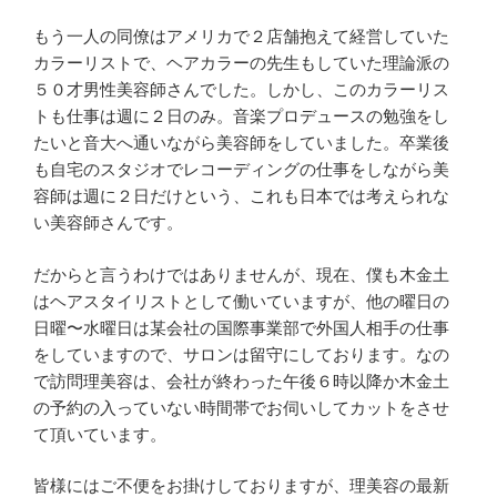
もう一人の同僚はアメリカで２店舗抱えて経営していた
カラーリストで、ヘアカラーの先生もしていた理論派の
５０才男性美容師さんでした。しかし、このカラーリス
トも仕事は週に２日のみ。音楽プロデュースの勉強をし
たいと音大へ通いながら美容師をしていました。卒業後
も自宅のスタジオでレコーディングの仕事をしながら美
容師は週に２日だけという、これも日本では考えられな
い美容師さんです。
だからと言うわけではありませんが、現在、僕も木金土
はヘアスタイリストとして働いていますが、他の曜日の
日曜〜水曜日は某会社の国際事業部で外国人相手の仕事
をしていますので、サロンは留守にしております。なの
で訪問理美容は、会社が終わった午後６時以降か木金土
の予約の入っていない時間帯でお伺いしてカットをさせ
て頂いています。
皆様にはご不便をお掛けしておりますが、理美容の最新