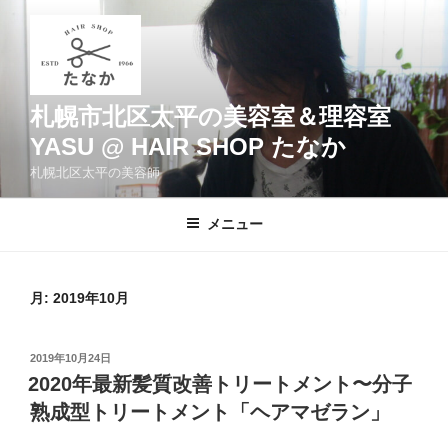
コ
ン
テ
ン
ツ
札幌市北区太平の美容室＆理容室
へ
YASU @ HAIR SHOP たなか
ス
札幌北区太平の美容師
キ
ッ
メニュー
プ
月:
2019年10月
投
2019年10月24日
稿
2020年最新髪質改善トリートメント〜分子
日:
熟成型トリートメント「ヘアマゼラン」