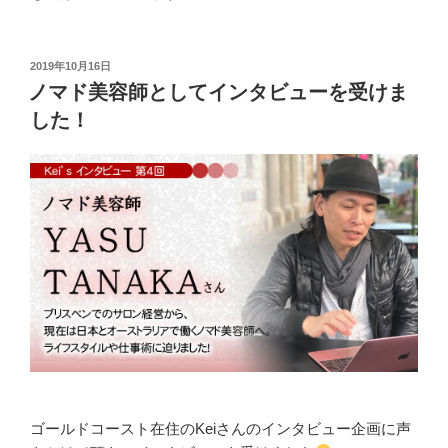
投
2019年10月16日
稿
ノマド美容師としてインタビューを受けま
日:
した！
ゴールドコースト在住のKeiさんのインタビュー企画に声