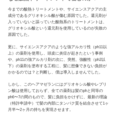
今までの酸熱トリートメントや、サイエンスアクアの主
成分であるグリオキシル酸が傷む原因でした。還元剤が
入っていないと謳っていた酸熱系のトリートメントは、
グリオキシル酸という還元剤を使用しているのが失敗の
原因でした。
更に、サイエンスアクアのような強アルカリ性（ph11以
上）の薬剤を使用し、頭皮に炎症が起きたという事例
や、ph11の強アルカリ剤の次に、突然、強酸性（ph2以
下）の薬剤を塗布する工程に、髪に想像できない負担が
かかるのでは？と判断し、僕は導入しませんでした。
しかし、このヘアマゼランにはグリオキシル酸やレブリ
ン酸は使用しておらず、全ての薬剤は髪のphと同等の
ph6〜7の間のもので、髪に負担をかけずに、最新の理論
（特許申請中）で髪の内部にタンパク質を結合させて1ヶ
月半〜2ヶ月の持ちを実現させます。