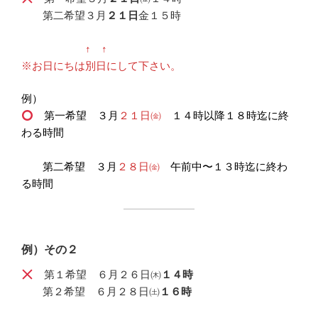
第二希望３月
２１日
金１５時
↑ ↑
※お日にちは別日にして下さい。
例）
第一希望 ３月
２１日㈮
１４時以降１８時迄に終
わる時間
第二希望 ３月
２８日㈮
午前中〜１３時迄に終わ
る時間
例）その２
第１希望 ６月２６日㈭
１４時
第２希望 ６月２８日㈯
１６時