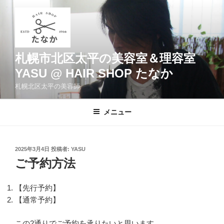
コ
ン
テ
ン
ツ
札幌市北区太平の美容室＆理容室
へ
YASU @ HAIR SHOP たなか
ス
札幌北区太平の美容師
キ
ッ
メニュー
プ
投
2025年3月4日
投稿者:
YASU
稿
ご予約方法
日:
【先行予約】
【通常予約】
この2通りでご予約を承りたいと思います。