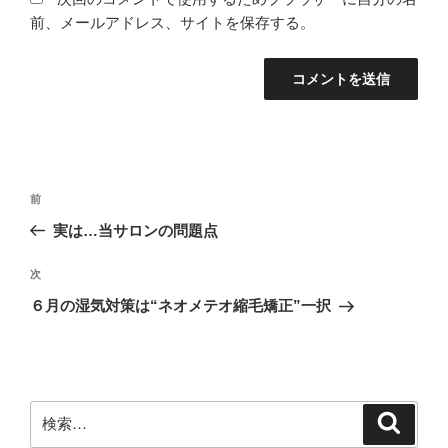
前、メールアドレス、サイトを保存する。
投
前
前
稿
の
実は…当サロンの問題点
ナ
投
ビ
稿
次
次
ゲ
の
６月の湿気対策は“ネオメテオ縮毛矯正”一択
投
ー
稿
シ
ョ
ン
検
検
索
索: