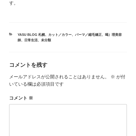
す。
カ
YASU BLOG 札幌
、
カット／カラー
、
パーマ／縮毛矯正
、
喝）理美容
テ
師
、
日常生活
、
未分類
ゴ
リ
ー
コメントを残す
メールアドレスが公開されることはありません。
※
が付
いている欄は必須項目です
コメント
※