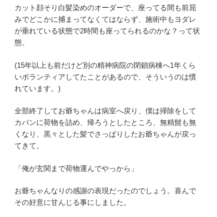
カット顔そり白髪染めのオーダーで、座ってる間も前屈
みでどこかに捕まってなくてはならず、施術中もヨダレ
が垂れている状態で2時間も座ってられるのかな？って状
態。
(15年以上も前だけど別の精神病院の閉鎖病棟へ1年くら
いボランティアしてたことがあるので、そういうのは慣
れています。)
全部終了してお爺ちゃんは病室へ戻り、僕は掃除をして
カバンに荷物を詰め、帰ろうとしたところ、無精髭も無
くなり、黒々とした髪でさっぱりしたお爺ちゃんが戻っ
てきて。
「俺が玄関まで荷物運んでやっから」
お爺ちゃんなりの感謝の表現だったのでしょう。喜んで
その好意に甘んじる事にしました。