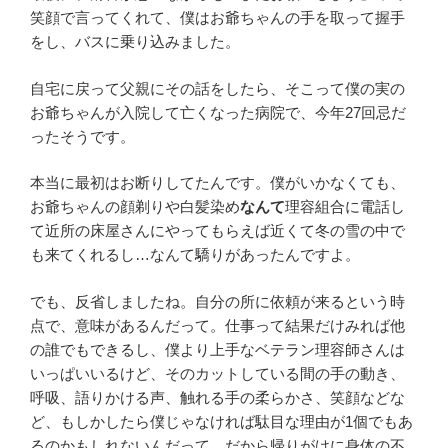
笑顔で言ってくれて、僕はお爺ちゃんの手を取って握手
をし、バスに乗り込みました。
自宅に戻って父親にその話をしたら、そこって僕の実の
お爺ちゃんが入院して亡くなった病院で、今年27回忌だ
ったそうです。
本当に最初はお断りしてたんです。僕がいかなくても、
お爺ちゃんの顔剃りや白髪染め
なんて
理容組合に電話し
て近所の床屋さんにやってもらえば近くて冬の雪の中で
も来てくれるし…なんて驕りがあったんですよ。
でも、反省しましたね。自分の所に依頼が来るという時
点で、意味があるんだって。仕事って結果だけみれば他
の誰でもできるし、僕より上手なベテラン理容師さんは
いっぱいいるけど、そのカットしている間の手の動き、
呼吸、語りかける声、触れる手の柔らかさ、笑顔などな
ど、もしかしたら僕じゃなければ駄目な理由が1個でもあ
るのかもしれないんだって、だから帰りがけに身体の不