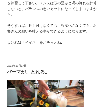
を練習して下さい。メンズは頭の歪みと渦の流れを計算
しないと、バランスの悪いカットになってしまいますか
ら。
そうすれば、押し付けなくても、誤魔化さなくても、お
客さんの願いを叶える事ができるようになります。
よければ「イイネ」をポチっとね♪
↓
投
2013年10月17日
稿
パーマが、とれる。
日: