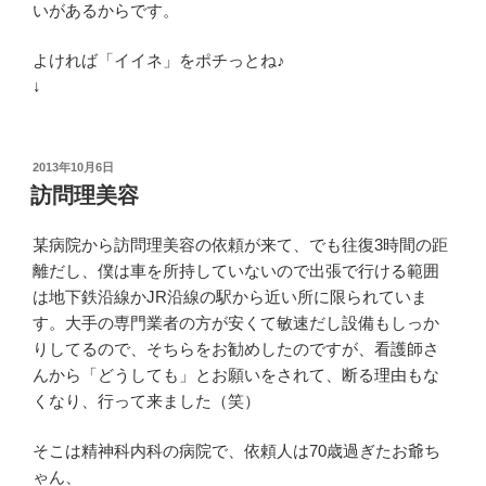
いがあるからです。
よければ「イイネ」をポチっとね♪
↓
投
2013年10月6日
稿
訪問理美容
日:
某病院から訪問理美容の依頼が来て、でも往復3時間の距
離だし、僕は車を所持していないので出張で行ける範囲
は地下鉄沿線かJR沿線の駅から近い所に限られていま
す。大手の専門業者の方が安くて敏速だし設備もしっか
りしてるので、そちらをお勧めしたのですが、看護師さ
んから「どうしても」とお願いをされて、断る理由もな
くなり、行って来ました（笑）
そこは精神科内科の病院で、依頼人は70歳過ぎたお爺ち
ゃん、