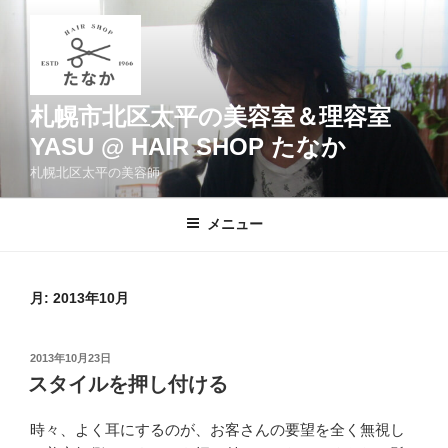
コ
ン
テ
ン
ツ
札幌市北区太平の美容室＆理容室
へ
YASU @ HAIR SHOP たなか
ス
札幌北区太平の美容師
キ
ッ
メニュー
プ
月:
2013年10月
投
2013年10月23日
稿
スタイルを押し付ける
日:
時々、よく耳にするのが、お客さんの要望を全く無視し