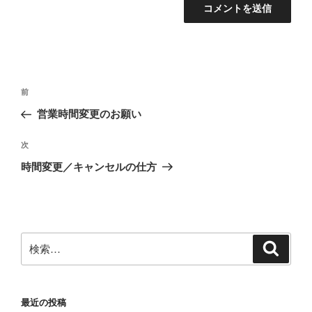
投
前
前
稿
の
営業時間変更のお願い
ナ
投
ビ
稿
次
次
ゲ
の
時間変更／キャンセルの仕方
投
ー
稿
シ
ョ
ン
検
検
索
索:
最近の投稿