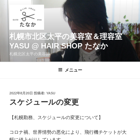
コ
ン
テ
ン
ツ
札幌市北区太平の美容室＆理容室
へ
YASU @ HAIR SHOP たなか
ス
札幌北区太平の美容師
キ
ッ
メニュー
プ
投
2022年8月20日
投稿者:
YASU
稿
スケジュールの変更
日:
【札幌勤務、スケジュールの変更について】
コロナ禍、世界情勢の悪化により、飛行機チケットが大
幅に値上がりしています。