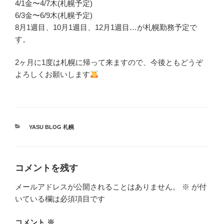
4/1金〜4/7木(札幌予定)
6/3金〜6/9木(札幌予定)
8月1週目、10月1週目、12月1週目…が札幌勤務予定で
す。
2ヶ月に1度は札幌に帰って来ますので、今後ともどうぞ
よろしくお願いします
カ
YASU BLOG 札幌
テ
ゴ
リ
ー
コメントを残す
メールアドレスが公開されることはありません。
※
が付
いている欄は必須項目です
コメント
※