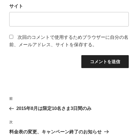
サイト
次回のコメントで使用するためブラウザーに自分の名
前、メールアドレス、サイトを保存する。
投
前
前
稿
の
2015年8月は限定10名さま3日間のみ
ナ
投
ビ
稿
次
次
ゲ
の
料金表の変更、キャンペーン終了のお知らせ
投