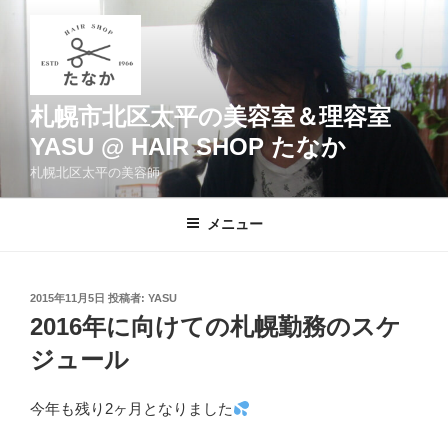
コ
ン
テ
ン
ツ
札幌市北区太平の美容室＆理容室
へ
YASU @ HAIR SHOP たなか
ス
札幌北区太平の美容師
キ
ッ
メニュー
プ
投
2015年11月5日
投稿者:
YASU
稿
2016年に向けての札幌勤務のスケ
日:
ジュール
今年も残り2ヶ月となりました