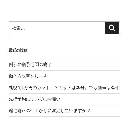
ー
稿
シ
ョ
ン
検
検
索
索:
最近の投稿
割引の猶予期間の終了
働き方改革をします。
札幌で1万円のカット！？カットは30分。でも価値は30年
先行予約についてのお願い
縮毛矯正の仕上がりに満足していますか？