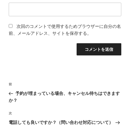
次回のコメントで使用するためブラウザーに自分の名
前、メールアドレス、サイトを保存する。
投
前
前
稿
の
予約が埋まっている場合、キャンセル待ちはできます
ナ
投
か？
ビ
稿
ゲ
次
次
の
ー
電話しても良いですか？（問い合わせ対応について）
投
シ