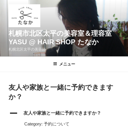
コ
ン
テ
ン
ツ
札幌市北区太平の美容室＆理容室
へ
YASU @ HAIR SHOP たなか
ス
札幌北区太平の美容師
キ
ッ
メニュー
プ
友人や家族と一緒に予約できます
か？
A
友人や家族と一緒に予約できますか？
Category: 予約について