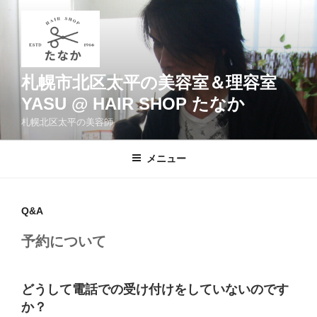
コ
ン
テ
ン
ツ
札幌市北区太平の美容室＆理容室
へ
YASU @ HAIR SHOP たなか
ス
札幌北区太平の美容師
キ
ッ
メニュー
プ
Q&A
予約について
どうして電話での受け付けをしていないのです
か？